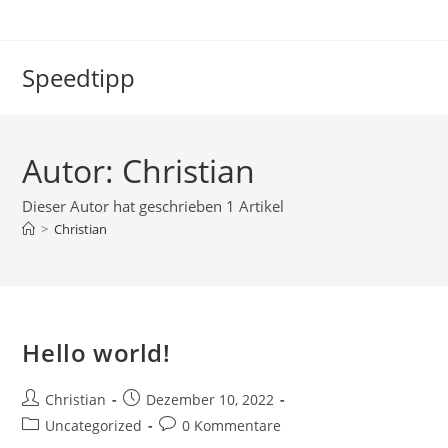
Zum
Inhalt
springen
Speedtipp
Autor:
Christian
Dieser Autor hat geschrieben 1 Artikel
>
Christian
Hello world!
Beitrags-
Beitrag
Christian
Dezember 10, 2022
Autor:
veröffentlicht:
Beitrags-
Beitrags-
Uncategorized
0 Kommentare
Kategorie:
Kommentare: